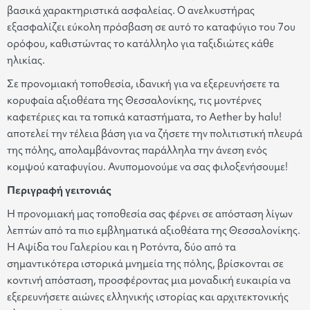
βασικά χαρακτηριστικά ασφαλείας. Ο ανελκυστήρας
εξασφαλίζει εύκολη πρόσβαση σε αυτό το καταφύγιο του 7ου
ορόφου, καθιστώντας το κατάλληλο για ταξιδιώτες κάθε
ηλικίας.
Σε προνομιακή τοποθεσία, ιδανική για να εξερευνήσετε τα
κορυφαία αξιοθέατα της Θεσσαλονίκης, τις μοντέρνες
καφετέριες και τα τοπικά καταστήματα, το Aether by halu!
αποτελεί την τέλεια βάση για να ζήσετε την πολιτιστική πλευρά
της πόλης, απολαμβάνοντας παράλληλα την άνεση ενός
κομψού καταφυγίου. Ανυπομονούμε να σας φιλοξενήσουμε!
Περιγραφή γειτονιάς
Η προνομιακή μας τοποθεσία σας φέρνει σε απόσταση λίγων
λεπτών από τα πιο εμβληματικά αξιοθέατα της Θεσσαλονίκης.
Η Αψίδα του Γαλερίου και η Ροτόντα, δύο από τα
σημαντικότερα ιστορικά μνημεία της πόλης, βρίσκονται σε
κοντινή απόσταση, προσφέροντας μια μοναδική ευκαιρία να
εξερευνήσετε αιώνες ελληνικής ιστορίας και αρχιτεκτονικής