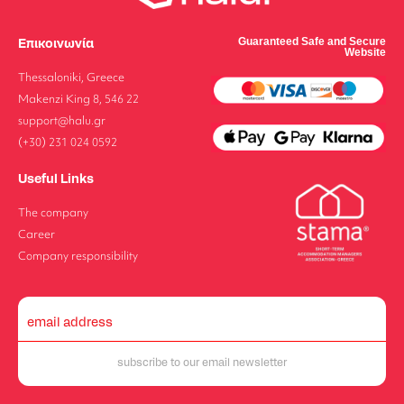
Επικοινωνία
Guaranteed Safe and Secure
Website
Thessaloniki, Greece
Makenzi King 8, 546 22
support@halu.gr
(+30) 231 024 0592
Useful Links
The company
Career
Company responsibility