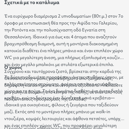
Σχετικά με το κατάλυμα
Ένα ευρύχωρο διαμέρισμα 2 υπνοδωματίων (80τ.μ.) στον 7ο
όροφο με εντυπωσιακή θέα προς την Αψίδα του Γαλερίου,
την Ροτόντα και την πολυσύχναστη οδό Εγνατία στη
Θεσσαλονίκη. Ιδανικό για έως και 4 άτομα που αναζητούν
βραχυπρόθεσμη διαμονή, αυτή η μοντέρνα διακοσμημένη
κατοικία διαθέτει ένα πλήρες μπάνιο και έναν επιπλέον χώρο
WC για μεγαλύτερη άνεση, μια πλήρως εξοπλισμένη κουζίνα
και έναν μεγάλο μπαλκόνι με στυλάτα εξωτερικά έπιπλα.
Ο χώρος
Σύγχρονο και ταυτόχρονα ζεστό, βρίσκεται στην καρδιά της
Τα δύο υπνοδωμάτια προσφέρουν άνετες συνθήκες ύπνου, με
Θεσσαλονίκης—μόλις μερικά βήματα από ζωηρά καφέ,
καλής ποιότητας στρώματα, φρέσκα σεντόνια και άφθονο
δημοφιλή καταστήματα και ιστορικά αξιοθέατα. Απολαύστε
χώρο για τα ρούχα. Το ένα δωμάτιο διαθέτει ένα άνετο διπλό
μια γαλήνια διαμονή στο κέντρο της πόλης, σε έναν από τους
κρεβάτι, ενώ το δεύτερο έχει δύο ζεστά μονά κρεβάτια—
πιο ζωντανούς προορισμούς της Ελλάδας!
ιδανικά για οικογένειες, φίλους ή ζευγάρια που ταξιδεύουν
μαζί. Εκτός από το μοντέρνο πλήρες μπάνιο με walk-in
ντουζιέρα, κομψές λειτουργίες και άφθονα πετσέτες, υπάρχει
και ένας επιπλέον χώρος WC, που προσφέρει μεγαλύτερη
Ο ενιαίος χώρος καθιστικού και τραπεζαρίας είναι