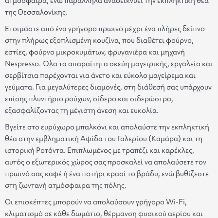
ατμόσφαιρα, ενώ παράλληλα αναδεικνύει την εκπληκτική θέα
της Θεσσαλονίκης.
Ετοιμάστε από ένα γρήγορο πρωινό μέχρι ένα πλήρες δείπνο
στην πλήρως εξοπλισμένη κουζίνα, που διαθέτει φούρνο,
εστίες, φούρνο μικροκυμάτων, φρυγανιέρα και μηχανή
Nespresso. Όλα τα απαραίτητα σκεύη μαγειρικής, εργαλεία και
σερβίτσια παρέχονται για άνετο και εύκολο μαγείρεμα και
γεύματα. Για μεγαλύτερες διαμονές, στη διάθεσή σας υπάρχουν
επίσης πλυντήριο ρούχων, σίδερο και σιδερώστρα,
εξασφαλίζοντας τη μέγιστη άνεση και ευκολία.
Βγείτε στο ευρύχωρο μπαλκόνι και απολαύστε την εκπληκτική
θέα στην εμβληματική Αψίδα του Γαλερίου (Καμάρα) και τη
ιστορική Ροτόντα. Επιπλωμένος με τραπέζι και καρέκλες,
αυτός ο εξωτερικός χώρος σας προσκαλεί να απολαύσετε τον
πρωινό σας καφέ ή ένα ποτήρι κρασί το βράδυ, ενώ βυθίζεστε
στη ζωντανή ατμόσφαιρα της πόλης.
Οι επισκέπτες μπορούν να απολαύσουν γρήγορο Wi-Fi,
κλιματισμό σε κάθε δωμάτιο, θέρμανση φυσικού αερίου και