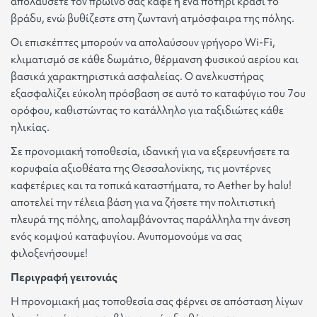
απολαύσετε τον πρωινό σας καφέ ή ένα ποτήρι κρασί το
βράδυ, ενώ βυθίζεστε στη ζωντανή ατμόσφαιρα της πόλης.
Οι επισκέπτες μπορούν να απολαύσουν γρήγορο Wi-Fi,
κλιματισμό σε κάθε δωμάτιο, θέρμανση φυσικού αερίου και
βασικά χαρακτηριστικά ασφαλείας. Ο ανελκυστήρας
εξασφαλίζει εύκολη πρόσβαση σε αυτό το καταφύγιο του 7ου
ορόφου, καθιστώντας το κατάλληλο για ταξιδιώτες κάθε
ηλικίας.
Σε προνομιακή τοποθεσία, ιδανική για να εξερευνήσετε τα
κορυφαία αξιοθέατα της Θεσσαλονίκης, τις μοντέρνες
καφετέριες και τα τοπικά καταστήματα, το Aether by halu!
αποτελεί την τέλεια βάση για να ζήσετε την πολιτιστική
πλευρά της πόλης, απολαμβάνοντας παράλληλα την άνεση
ενός κομψού καταφυγίου. Ανυπομονούμε να σας
φιλοξενήσουμε!
Περιγραφή γειτονιάς
Η προνομιακή μας τοποθεσία σας φέρνει σε απόσταση λίγων