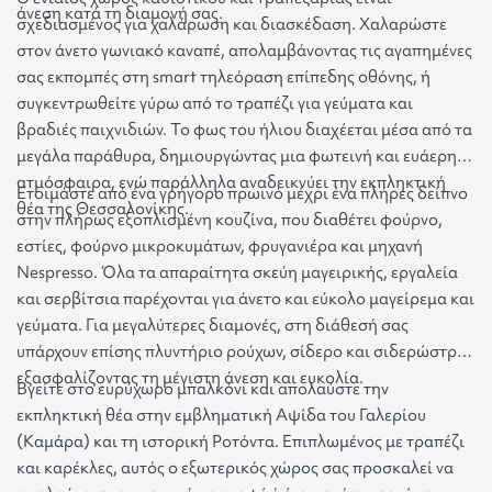
άνεση κατά τη διαμονή σας.
σχεδιασμένος για χαλάρωση και διασκέδαση. Χαλαρώστε
στον άνετο γωνιακό καναπέ, απολαμβάνοντας τις αγαπημένες
σας εκπομπές στη smart τηλεόραση επίπεδης οθόνης, ή
συγκεντρωθείτε γύρω από το τραπέζι για γεύματα και
βραδιές παιχνιδιών. Το φως του ήλιου διαχέεται μέσα από τα
μεγάλα παράθυρα, δημιουργώντας μια φωτεινή και ευάερη
ατμόσφαιρα, ενώ παράλληλα αναδεικνύει την εκπληκτική
Ετοιμάστε από ένα γρήγορο πρωινό μέχρι ένα πλήρες δείπνο
θέα της Θεσσαλονίκης.
στην πλήρως εξοπλισμένη κουζίνα, που διαθέτει φούρνο,
εστίες, φούρνο μικροκυμάτων, φρυγανιέρα και μηχανή
Nespresso. Όλα τα απαραίτητα σκεύη μαγειρικής, εργαλεία
και σερβίτσια παρέχονται για άνετο και εύκολο μαγείρεμα και
γεύματα. Για μεγαλύτερες διαμονές, στη διάθεσή σας
υπάρχουν επίσης πλυντήριο ρούχων, σίδερο και σιδερώστρα,
εξασφαλίζοντας τη μέγιστη άνεση και ευκολία.
Βγείτε στο ευρύχωρο μπαλκόνι και απολαύστε την
εκπληκτική θέα στην εμβληματική Αψίδα του Γαλερίου
(Καμάρα) και τη ιστορική Ροτόντα. Επιπλωμένος με τραπέζι
και καρέκλες, αυτός ο εξωτερικός χώρος σας προσκαλεί να