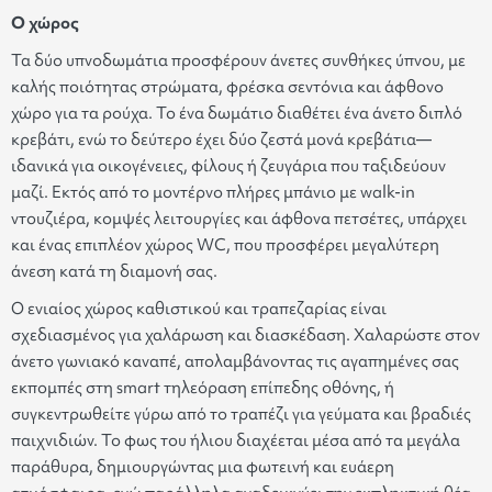
Ο χώρος
Τα δύο υπνοδωμάτια προσφέρουν άνετες συνθήκες ύπνου, με
καλής ποιότητας στρώματα, φρέσκα σεντόνια και άφθονο
χώρο για τα ρούχα. Το ένα δωμάτιο διαθέτει ένα άνετο διπλό
κρεβάτι, ενώ το δεύτερο έχει δύο ζεστά μονά κρεβάτια—
ιδανικά για οικογένειες, φίλους ή ζευγάρια που ταξιδεύουν
μαζί. Εκτός από το μοντέρνο πλήρες μπάνιο με walk-in
ντουζιέρα, κομψές λειτουργίες και άφθονα πετσέτες, υπάρχει
και ένας επιπλέον χώρος WC, που προσφέρει μεγαλύτερη
άνεση κατά τη διαμονή σας.
Ο ενιαίος χώρος καθιστικού και τραπεζαρίας είναι
σχεδιασμένος για χαλάρωση και διασκέδαση. Χαλαρώστε στον
άνετο γωνιακό καναπέ, απολαμβάνοντας τις αγαπημένες σας
εκπομπές στη smart τηλεόραση επίπεδης οθόνης, ή
συγκεντρωθείτε γύρω από το τραπέζι για γεύματα και βραδιές
παιχνιδιών. Το φως του ήλιου διαχέεται μέσα από τα μεγάλα
παράθυρα, δημιουργώντας μια φωτεινή και ευάερη