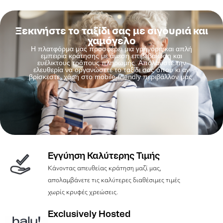
Ξεκινήστε το ταξίδι σας με σιγουριά και
χαμόγελο
Η πλατφόρμα μας προσφέρει μια γρήγορη και απλή
εμπειρία κράτησης με άμεση επιβεβαίωση και
ευέλικτους τρόπους πληρωμής. Απολαύστε την
ελευθερία να οργανώσετε το ταξίδι σας όπου κι αν
βρίσκεστε, χάρη στο mobile-friendly περιβάλλον μας.
Εγγύηση Καλύτερης Τιμής
Κάνοντας απευθείας κράτηση μαζί μας,
απολαμβάνετε τις καλύτερες διαθέσιμες τιμές
χωρίς κρυφές χρεώσεις.
Exclusively Hosted