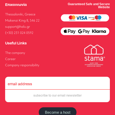
Επικοινωνία
Guaranteed Safe and Secure
Website
Thessaloniki, Greece
Makenzi King 8, 546 22
support@halu.gr
(+30) 231 024 0592
Useful Links
The company
Career
Company responsibility
Become a host