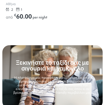
Αθήνα
2
1
60.00
€
από
per night
Ξεκινήστε το ταξίδι σας με
σιγουριά και χαμόγελο
Η πλατφόρμα μας προσφέρει μια γρήγορη και απλή
εμπειρία κράτησης με άμεση επιβεβαίωση και
ευέλικτους τρόπους πληρωμής. Απολαύστε την
ελευθερία να οργανώσετε το ταξίδι σας όπου κι αν
βρίσκεστε, χάρη στο mobile-friendly περιβάλλον μας.