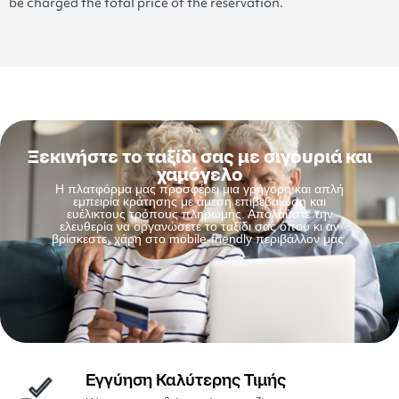
be charged the total price of the reservation.
Ξεκινήστε το ταξίδι σας με σιγουριά και
χαμόγελο
Η πλατφόρμα μας προσφέρει μια γρήγορη και απλή
εμπειρία κράτησης με άμεση επιβεβαίωση και
ευέλικτους τρόπους πληρωμής. Απολαύστε την
ελευθερία να οργανώσετε το ταξίδι σας όπου κι αν
βρίσκεστε, χάρη στο mobile-friendly περιβάλλον μας.
Εγγύηση Καλύτερης Τιμής