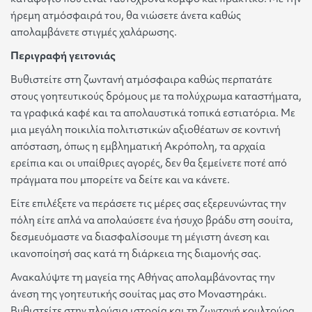
ήρεμη ατμόσφαιρά του, θα νιώσετε άνετα καθώς
απολαμβάνετε στιγμές χαλάρωσης
.
Περιγραφή γειτονιάς
Βυθιστείτε στη ζωντανή ατμόσφαιρα καθώς περπατάτε
στους γοητευτικούς δρόμους με τα πολύχρωμα καταστήματα,
τα γραφικά καφέ και τα απολαυστικά τοπικά εστιατόρια. Με
μια μεγάλη ποικιλία πολιτιστικών αξιοθέατων σε κοντινή
απόσταση, όπως η εμβληματική Ακρόπολη, τα αρχαία
ερείπια και οι υπαίθριες αγορές, δεν θα ξεμείνετε ποτέ από
πράγματα που μπορείτε να δείτε και να κάνετε
.
Είτε επιλέξετε να περάσετε τις μέρες σας εξερευνώντας την
πόλη είτε απλά να απολαύσετε ένα ήσυχο βράδυ στη σουίτα,
δεσμευόμαστε να διασφαλίσουμε τη μέγιστη άνεση και
ικανοποίησή σας κατά τη διάρκεια της διαμονής σας
.
Ανακαλύψτε τη μαγεία της Αθήνας απολαμβάνοντας την
άνεση της γοητευτικής σουίτας μας στο Μοναστηράκι.
Βυθιστείτε στην πλούσια ιστορία και τη ζωντανή κουλτούρα