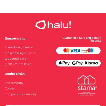
Επικοινωνία
Guaranteed Safe and Secure
Website
Thessaloniki, Greece
Makenzi King 8, 546 22
support@halu.gr
(+30) 231 024 0592
Useful Links
The company
Career
Company responsibility